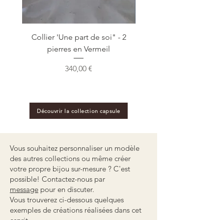
Collier 'Une part de soi" - 2
Collier 'Une part de so
pierres en Vermeil
Prix
340,00 €
Découvrir la collection capsule
Vous souhaitez personnaliser un modèle
des autres collections ou même créer
votre propre bijou sur-mesure ? C'est
possible! Contactez-nous par
message
pour en discuter.
Vous trouverez ci-dessous quelques
exemples de créations réalisées dans cet