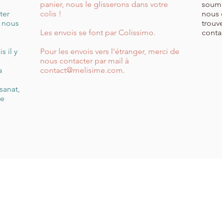
panier, nous le glisserons dans votre
soumi
ter
colis !
nous 
, nous
trouv
Les envois se font par Colissimo.
cont
 il y
Pour les envois vers l'étranger, merci de
nous contacter par mail à
a
contact@melisime.com
.
sanat,
re