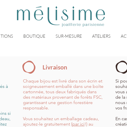
TIONS
BOUTIQUE
SUR-MESURE
ATELIERS
AC
Livraison
s
Chaque bijou est livré dans son écrin et
Si po
és à
soigneusement emballé dans une boîte
souha
cartonnée, tous deux fabriqués dans
vous 
des matériaux provenant de forêts FSC,
de la
garantissant une gestion forestière
nous r
responsable.
vos fr
ins si
adeau,
Vous souhaitez un emballage cadeau,
En ca
itez
ajoutez-le gratuitement (
par ici
!) au
créat