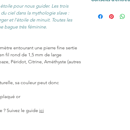
semaines pour la f
soigneusement em
toile pour nous guider. Les trois
Néanmoins si vous
cartonnée, tous d
Conservez votre b
du ciel dans la mythologie slave :
cadeau, pour une 
matériaux provena
mettre à l’abri de 
rger et l’étoile de minuit. Toutes les
pas à nous conta
garantissant une g
Bijoux en argent m
ne bague très féminine.
pour discuter de la
Vous souhaitez u
frottez votre bijou
nous ferons au mi
le gratuitement (
pa
de dentifrice et r
Vous avez craqué 
glisserons dans vot
un linge doux.
mètre entourant une pierre fine sertie
petit quelque cho
Pour les envois ve
Bijoux en argent p
n fil rond de 1,5 mm de large
: la longueur de la
contacter par mai
répétés avec l’eau
paze, Péridot, Citrine, Améthyste (autres
etc... Discutons-en!
crèmes cosmétique
pouvoir proposer 
un peu d’eau et d
exactement à vot
linge doux.
turelle, sa couleur peut donc
petit mail à cont
 plaqué or
le ? Suivez le guide
ici