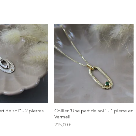
rt de soi" - 2 pierres
Collier 'Une part de soi" - 1 pierre en
Vermeil
Prix
215,00 €