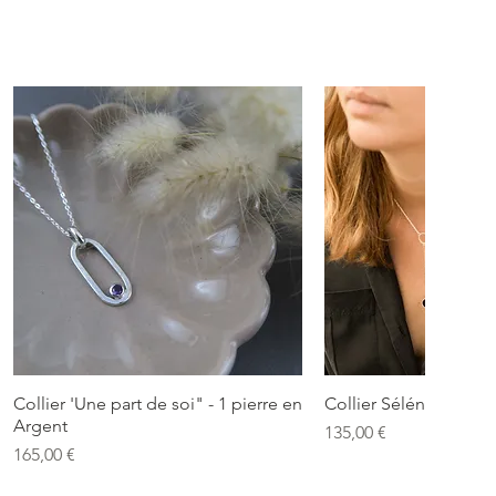
Collier 'Une part de soi" - 1 pierre en
Collier Séléné - Arge
Argent
Prix
135,00 €
Prix
165,00 €