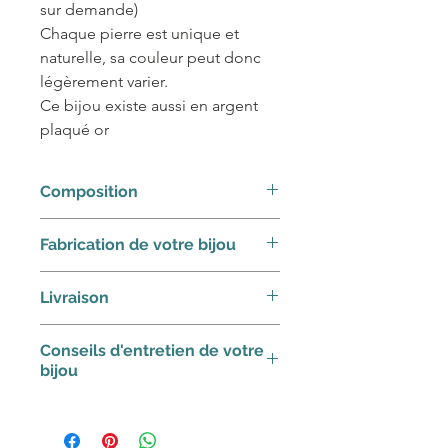
sur demande)
Chaque pierre est unique et
naturelle, sa couleur peut donc
légèrement varier.
Ce bijou existe aussi en argent
plaqué or
Composition
Argent 925/1000e, pierres fines
Fabrication de votre bijou
Dans une démarche artisanale,
Livraison
nos bijoux sont principalement
fabriqués à la commande.
Chaque bijou est livré dans son
Conseils d'entretien de votre
Selon notre carnet de
écrin et soigneusement emballé
bijou
commande, prévoir 2 à 4
dans une boîte cartonnée, tous
semaines pour la fabrication de
deux fabriqués dans des
Conservez votre bijou dans son
votre bijou. Néanmoins si vous
matériaux provenant de forêts
écrin pour le mettre à l’abri de